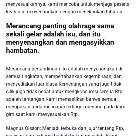
menyesuaikannya, kami mencoba untuk menjaga peserta
keahlian menyenangkan dengan menekankan hiburan.
Merancang penting olahraga sama
sekali gelar adalah isu, dan itu
menyenangkan dan mengasyikkan
hambatan.
Merancang pertandingan itu adalah menyenangkan di
semua tingkatan, mempertahankan kegembiraan, dan
menyediakan luar biasa Kemenangan yang juga tidak
cilik juga tidak hebat untuk mengkonsumsi semua Rtp
adalah tantangan.Kami memastikan bahwa semua
merupakan anda mencapai tertinggi menang pada kami
gim saat kami menyesuaikan Rtp.
Magnus Olsson: Menjadi terbuka dan jujur tentang Rtp,
waswas, dan tertinggi hadiah bukan masalah. Kami