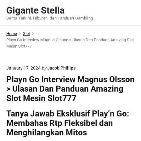
S
Gigante Stella
k
Berita Terkini, Hiburan, dan Panduan Gambling
i
p
Home
Slot
t
Playn Go Interview Magnus Olsson > Ulasan Dan Panduan Amazing Slot
o
Mesin Slot777
c
o
n
January 17, 2024
by
Jacob Phillips
t
Playn Go Interview Magnus Olsson
e
> Ulasan Dan Panduan Amazing
n
Slot Mesin Slot777
t
Tanya Jawab Eksklusif Play’n Go:
Membahas Rtp Fleksibel dan
Menghilangkan Mitos