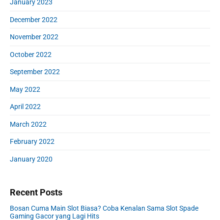
January 2023
December 2022
November 2022
October 2022
September 2022
May 2022
April 2022
March 2022
February 2022
January 2020
Recent Posts
Bosan Cuma Main Slot Biasa? Coba Kenalan Sama Slot Spade
Gaming Gacor yang Lagi Hits