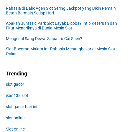
Rahasia di Balik Agen Slot Sering Jackpot yang Bikin Pemain
Betah Bermain Setiap Hari
Apakah Jurassic Park Slot Layak Dicoba? Intip Keseruan dan
Fitur Menariknya di Dunia Mesin Slot
Mengenal Sang Dewa: Siapa Itu Cai Shen?
Slot Bocoran Malam Ini: Rahasia Menangbesar di Mesin Slot
Online
Trending
slot gacor
ikan138 slot
slot gacor hari ini
slot online
Slot online