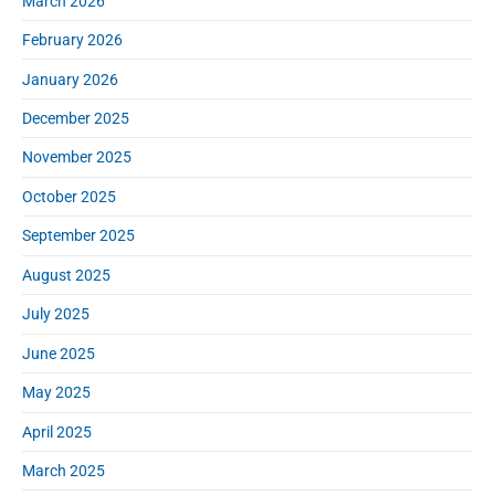
March 2026
r
February 2026
January 2026
December 2025
November 2025
October 2025
September 2025
August 2025
July 2025
June 2025
May 2025
April 2025
March 2025