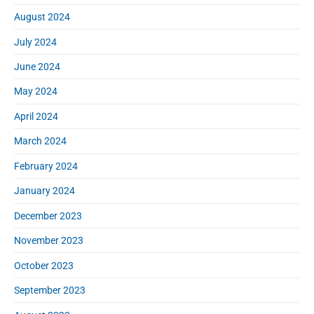
August 2024
July 2024
June 2024
May 2024
April 2024
March 2024
February 2024
January 2024
December 2023
November 2023
October 2023
September 2023