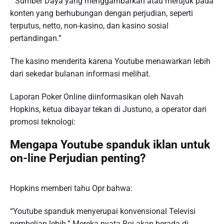
” Sumber Daya yang menggambarkan atau merujuk pada
konten yang berhubungan dengan perjudian, seperti
terputus, netto, non-kasino, dan kasino sosial
pertandingan.”
The kasino menderita karena Youtube menawarkan lebih
dari sekedar bulanan informasi melihat.
Laporan Poker Online diinformasikan oleh Navah
Hopkins, ketua dibayar tekan di Justuno, a operator dari
promosi teknologi:
Mengapa Youtube spanduk iklan untuk
on-line Perjudian penting?
Hopkins memberi tahu Opr bahwa:
“Youtube spanduk menyerupai konvensional Televisi
pembelian lebih.” Mereka nyata Roi akan berada di