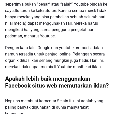
sepertinya bukan “benar” atau “salah” Youtube pindah ke
saya.Itu turun ke keteraturan. Karena semua merekTidak
hanya mereka yang bisa pembelian sebuah seluruh hari
nilai media) dapat menggunakan fail, mereka harus
mengikuti hal yang sama pengguna pengetahuan
pedoman, menurut Youtube.
Dengan kata lain, Google dan youtube promosi adalah
namun tersedia untuk penjudi online. Pelanggan secara
organik dihasilkan senang mungkin juga hadir. Hari ini,
mereka tidak dapat membeli Youtube masthead iklan.
Apakah lebih baik menggunakan
Facebook situs web memutarkan iklan?
Hopkins membuat komentar.Selain itu, ini adalah yang
paling banyak digunakan di dunia masyarakat
komunitas.