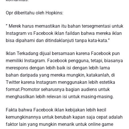
Opr diberitahu oleh Hopkins:
” Merek harus memastikan itu bahan tersegmentasi untuk
Instagram vs Facebook iklan faildan bahwa mereka iklan
bisa dipahami dan ditindaklanjuti tanpa kata-kata.”
Iklan Terkadang dijual bersamaan karena Facebook pun
memiliki Instagram. Facebook pengguna, tetapi, biasanya
merespons dengan lebih baik isi dengan lebih lama
bahan daripada yang mereka mungkin, katakanlah, di
Twitter karena Instagram menggunakan lebih estetika
format.Promotor seharusnya bagian audiens untuk
menghasilkan lebih relevan isi untuk masing-masing.
Fakta bahwa Facebook iklan kebijakan lebih kecil
kemungkinannya untuk berubah kapan saja cepat adalah
faktor lain yang mungkin menarik untuk online game