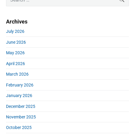
r
s
e
t
p
i
a
p
o
i
m
r
o
s
Archives
a
o
c
s
r
t
h
n
July 2026
t
y
:
f
S
:
June 2026
o
i
r
d
May 2026
:
e
April 2026
b
a
March 2026
r
February 2026
January 2026
December 2025
November 2025
October 2025