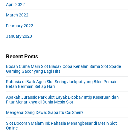
April 2022
March 2022
February 2022
January 2020
Recent Posts
Bosan Cuma Main Slot Biasa? Coba Kenalan Sama Slot Spade
Gaming Gacor yang Lagi Hits
Rahasia di Balik Agen Slot Sering Jackpot yang Bikin Pemain
Betah Bermain Setiap Hari
Apakah Jurassic Park Slot Layak Dicoba? Intip Keseruan dan
Fitur Menariknya di Dunia Mesin Slot
Mengenal Sang Dewa: Siapa Itu Cai Shen?
Slot Bocoran Malam Ini: Rahasia Menangbesar di Mesin Slot
Online