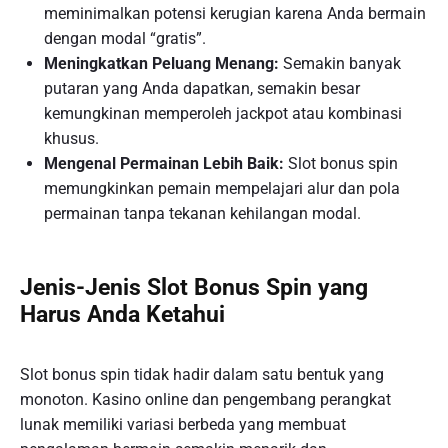
meminimalkan potensi kerugian karena Anda bermain
dengan modal “gratis”.
Meningkatkan Peluang Menang:
Semakin banyak
putaran yang Anda dapatkan, semakin besar
kemungkinan memperoleh jackpot atau kombinasi
khusus.
Mengenal Permainan Lebih Baik:
Slot bonus spin
memungkinkan pemain mempelajari alur dan pola
permainan tanpa tekanan kehilangan modal.
Jenis-Jenis Slot Bonus Spin yang
Harus Anda Ketahui
Slot bonus spin tidak hadir dalam satu bentuk yang
monoton. Kasino online dan pengembang perangkat
lunak memiliki variasi berbeda yang membuat