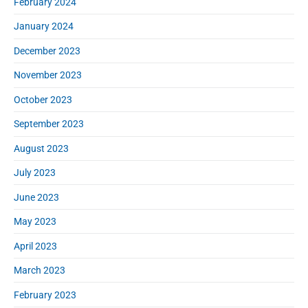
February 2024
January 2024
December 2023
November 2023
October 2023
September 2023
August 2023
July 2023
June 2023
May 2023
April 2023
March 2023
February 2023