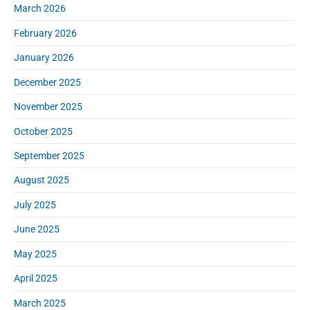
a
March 2026
r
February 2026
January 2026
December 2025
November 2025
October 2025
September 2025
August 2025
July 2025
June 2025
May 2025
April 2025
March 2025