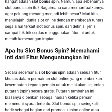
hangat adalah
slot bonus spin
. Namun, apa sebenarnya
slot bonus spin itu? Bagaimana cara memanfaatkannya
agar peluang menang menjadi lebih besar? Mari kita
menjelajahi dunia slot online dengan membedah tuntas
segala hal terkait slot bonus spin, dari definisi, jenis,
sampai trik-trik cerdas menggunakan fitur ini untuk
meraih kemenangan impian.
Apa Itu Slot Bonus Spin? Memahami
Inti dari Fitur Menguntungkan Ini
Secara sederhana,
slot bonus spin
adalah sebuah fitur
khusus dalam permainan slot online yang memberikan
kesempatan kepada pemain untuk melakukan sejumlah
putaran (spin) secara gratis. Putaran tambahan ini
biasanya diberikan sebagai hadiah ketika pemain
memenuhi syarat tertentu. Slot bonus spin seringkali
hadir sebagai bagian dari promosi kasino online atau