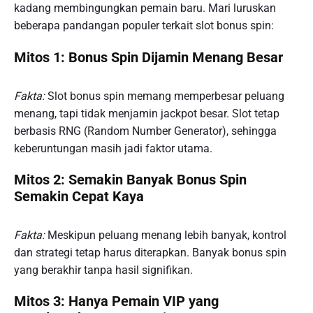
kadang membingungkan pemain baru. Mari luruskan
beberapa pandangan populer terkait slot bonus spin:
Mitos 1: Bonus Spin Dijamin Menang Besar
Fakta:
Slot bonus spin memang memperbesar peluang
menang, tapi tidak menjamin jackpot besar. Slot tetap
berbasis RNG (Random Number Generator), sehingga
keberuntungan masih jadi faktor utama.
Mitos 2: Semakin Banyak Bonus Spin
Semakin Cepat Kaya
Fakta:
Meskipun peluang menang lebih banyak, kontrol
dan strategi tetap harus diterapkan. Banyak bonus spin
yang berakhir tanpa hasil signifikan.
Mitos 3: Hanya Pemain VIP yang