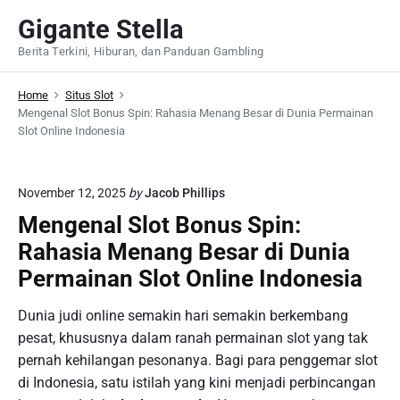
S
Gigante Stella
k
Berita Terkini, Hiburan, dan Panduan Gambling
i
p
Home
Situs Slot
t
Mengenal Slot Bonus Spin: Rahasia Menang Besar di Dunia Permainan
o
Slot Online Indonesia
c
o
n
November 12, 2025
by
Jacob Phillips
t
Mengenal Slot Bonus Spin:
e
Rahasia Menang Besar di Dunia
n
Permainan Slot Online Indonesia
t
Dunia judi online semakin hari semakin berkembang
pesat, khususnya dalam ranah permainan slot yang tak
pernah kehilangan pesonanya. Bagi para penggemar slot
di Indonesia, satu istilah yang kini menjadi perbincangan