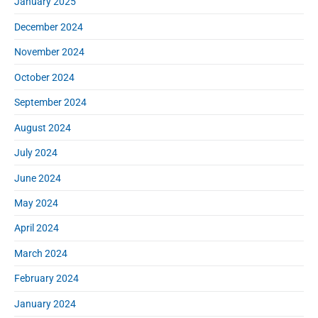
January 2025
December 2024
November 2024
October 2024
September 2024
August 2024
July 2024
June 2024
May 2024
April 2024
March 2024
February 2024
January 2024