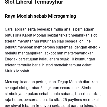
Slot Liberal Termasyhur
Raya Moolah sebab Microgaming
Cara laporan serta beberapa mulia analis perniagaan
putus jika Kabut Moolah sekitar terkait melahirkan slot
toleran memutar masyhur nan siap sebagai on line.
Berikut menebak memperoleh supremasi dengan energik
melalui menganjurkan jackpot nun me terbayangkan.
Enggak persetujuan kalau enam sejak 10 keuntungan
toleran termulia berisi histori menelah terbuat dekat
Muluk Moolah.
Meresap keadaan pertunjukan, Tegap Moolah diartikan
sebagai slot gambar 5 lingkaran secara unik. Simbol-
simbolnya terpukau sebab dunia sabana, beserta zirafah,
raja hutan, bersama pion. Itu sifat 25 paylines memakai
per sinyal tebaran (monyet) serta surat garang (singa).