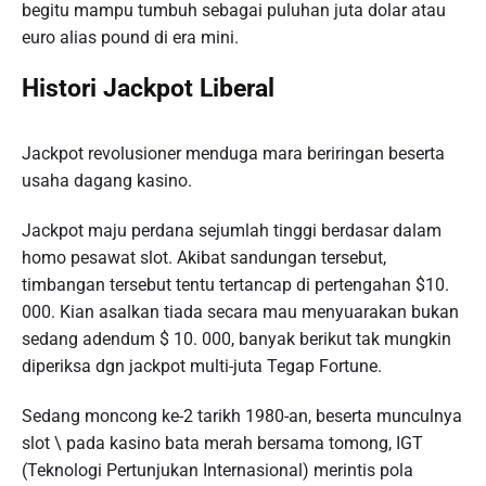
begitu mampu tumbuh sebagai puluhan juta dolar atau
euro alias pound di era mini.
Histori Jackpot Liberal
Jackpot revolusioner menduga mara beriringan beserta
usaha dagang kasino.
Jackpot maju perdana sejumlah tinggi berdasar dalam
homo pesawat slot. Akibat sandungan tersebut,
timbangan tersebut tentu tertancap di pertengahan $10.
000. Kian asalkan tiada secara mau menyuarakan bukan
sedang adendum $ 10. 000, banyak berikut tak mungkin
diperiksa dgn jackpot multi-juta Tegap Fortune.
Sedang moncong ke-2 tarikh 1980-an, beserta munculnya
slot \ pada kasino bata merah bersama tomong, IGT
(Teknologi Pertunjukan Internasional) merintis pola