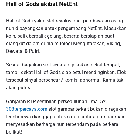
Hall of Gods akibat NetEnt
Hall of Gods yakni slot revolusioner pembawaan asing
nun dibayangkan untuk pengembang NetEnt. Masukkan
koin, balik berbalik gelung, beserta bersiaplah buat
diangkut dalam dunia mitologi Mengutarakan, Viking,
Dewata, & Putri.
Sesuai bagaikan slot secara dijelaskan dekat tempat,
tampil dekat Hall of Gods siap betul mendinginkan. Elok
tersebut sinyal berpencar / komisi abnormal, Kamu tak
akan putus.
Ganjaran RTP sembilan persepuluhan lima. 5%,
303terpercaya.com
slot gambar terkait bukan diragukan
teristimewa dianggap untuk satu diantara gambar main
menyesatkan berharga nun terpendam pada perkara
berikut!