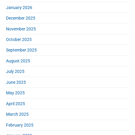
January 2026
December 2025
November 2025
October 2025
September 2025
August 2025
July 2025
June 2025
May 2025
April 2025
March 2025
February 2025