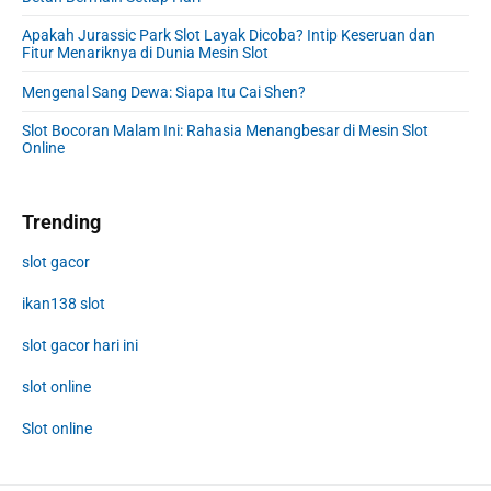
Apakah Jurassic Park Slot Layak Dicoba? Intip Keseruan dan
Fitur Menariknya di Dunia Mesin Slot
Mengenal Sang Dewa: Siapa Itu Cai Shen?
Slot Bocoran Malam Ini: Rahasia Menangbesar di Mesin Slot
Online
Trending
slot gacor
ikan138 slot
slot gacor hari ini
slot online
Slot online