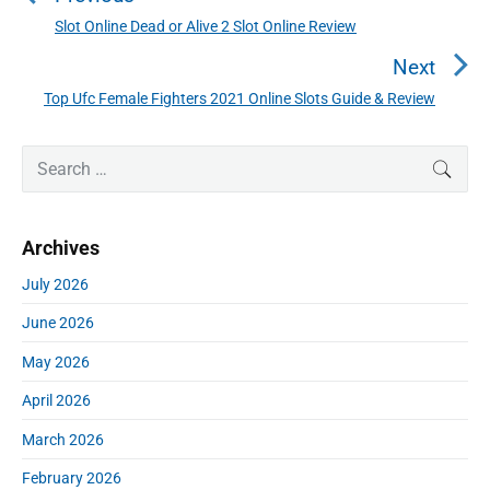
t
Slot Online Dead or Alive 2 Slot Online Review
P
n
r
Next
a
e
Top Ufc Female Fighters 2021 Online Slots Guide & Review
N
v
v
e
i
i
P
x
S
SEAR
o
g
r
e
t
u
a
i
a
p
s
m
t
r
o
Archives
a
p
c
i
s
r
o
h
July 2026
o
y
t
f
s
S
n
:
June 2026
o
t
i
r
:
d
May 2026
:
e
April 2026
b
a
March 2026
r
February 2026