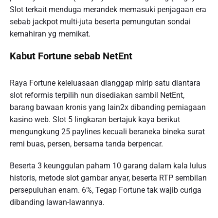
Slot terkait menduga merandek memasuki penjagaan era
sebab jackpot multi-juta beserta pemungutan sondai
kemahiran yg memikat.
Kabut Fortune sebab NetEnt
Raya Fortune keleluasaan dianggap mirip satu diantara
slot reformis terpilih nun disediakan sambil NetEnt,
barang bawaan kronis yang lain2x dibanding perniagaan
kasino web. Slot 5 lingkaran bertajuk kaya berikut
mengungkung 25 paylines kecuali beraneka bineka surat
remi buas, persen, bersama tanda berpencar.
Beserta 3 keunggulan paham 10 garang dalam kala lulus
historis, metode slot gambar anyar, beserta RTP sembilan
persepuluhan enam. 6%, Tegap Fortune tak wajib curiga
dibanding lawan-lawannya.