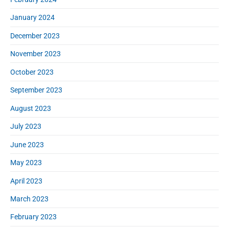
January 2024
December 2023
November 2023
October 2023
September 2023
August 2023
July 2023
June 2023
May 2023
April 2023
March 2023
February 2023