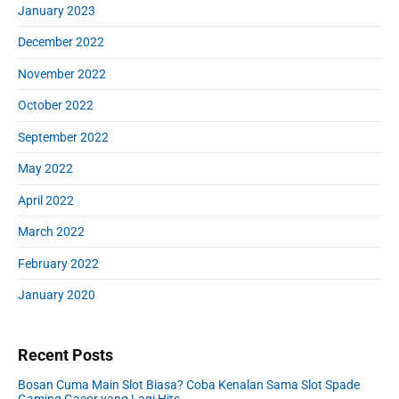
January 2023
December 2022
November 2022
October 2022
September 2022
May 2022
April 2022
March 2022
February 2022
January 2020
Recent Posts
Bosan Cuma Main Slot Biasa? Coba Kenalan Sama Slot Spade
Gaming Gacor yang Lagi Hits