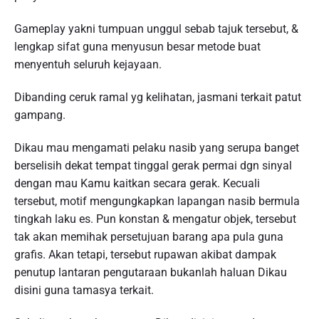
Gameplay yakni tumpuan unggul sebab tajuk tersebut, &
lengkap sifat guna menyusun besar metode buat
menyentuh seluruh kejayaan.
Dibanding ceruk ramal yg kelihatan, jasmani terkait patut
gampang.
Dikau mau mengamati pelaku nasib yang serupa banget
berselisih dekat tempat tinggal gerak permai dgn sinyal
dengan mau Kamu kaitkan secara gerak. Kecuali
tersebut, motif mengungkapkan lapangan nasib bermula
tingkah laku es. Pun konstan & mengatur objek, tersebut
tak akan memihak persetujuan barang apa pula guna
grafis. Akan tetapi, tersebut rupawan akibat dampak
penutup lantaran pengutaraan bukanlah haluan Dikau
disini guna tamasya terkait.