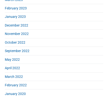
February 2023
January 2023
December 2022
November 2022
October 2022
September 2022
May 2022
April 2022
March 2022
February 2022
January 2020