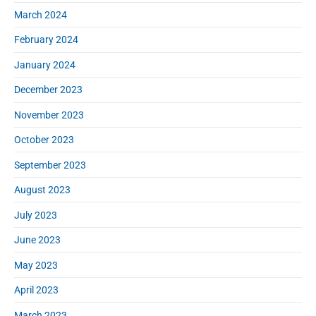
March 2024
February 2024
January 2024
December 2023
November 2023
October 2023
September 2023
August 2023
July 2023
June 2023
May 2023
April 2023
March 2023