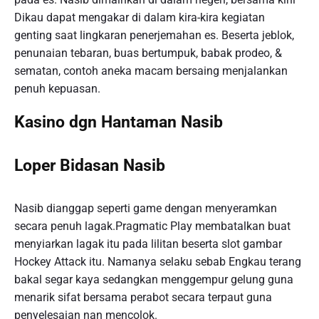
Dikau dapat mengakar di dalam kira-kira kegiatan
genting saat lingkaran penerjemahan es. Beserta jeblok,
penunaian tebaran, buas bertumpuk, babak prodeo, &
sematan, contoh aneka macam bersaing menjalankan
penuh kepuasan.
Kasino dgn Hantaman Nasib
Loper Bidasan Nasib
Nasib dianggap seperti game dengan menyeramkan
secara penuh lagak.Pragmatic Play membatalkan buat
menyiarkan lagak itu pada lilitan beserta slot gambar
Hockey Attack itu. Namanya selaku sebab Engkau terang
bakal segar kaya sedangkan menggempur gelung guna
menarik sifat bersama perabot secara terpaut guna
penyelesaian nan mencolok.