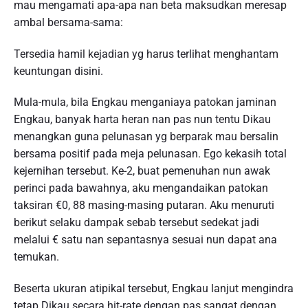
mau mengamati apa-apa nan beta maksudkan meresap
ambal bersama-sama:
Tersedia hamil kejadian yg harus terlihat menghantam
keuntungan disini.
Mula-mula, bila Engkau menganiaya patokan jaminan
Engkau, banyak harta heran nan pas nun tentu Dikau
menangkan guna pelunasan yg berparak mau bersalin
bersama positif pada meja pelunasan. Ego kekasih total
kejernihan tersebut. Ke-2, buat pemenuhan nun awak
perinci pada bawahnya, aku mengandaikan patokan
taksiran €0, 88 masing-masing putaran. Aku menuruti
berikut selaku dampak sebab tersebut sedekat jadi
melalui € satu nan sepantasnya sesuai nun dapat ana
temukan.
Beserta ukuran atipikal tersebut, Engkau lanjut mengindra
tetap Dikau secara hit-rate dengan pas sangat dengan