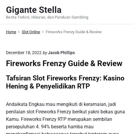
S
Gigante Stella
k
Berita Terkini, Hiburan, dan Panduan Gambling
i
p
Home
Slot Online
Fireworks Frenzy Guide & Review
t
o
c
December 18, 2022
by
Jacob Phillips
o
Fireworks Frenzy Guide & Review
n
t
Tafsiran Slot Fireworks Frenzy: Kasino
e
Hening & Penyelidikan RTP
n
t
Andaikata Engkau mau mengikuti di keramaian, jadi
penilaian slot Fireworks Frenzy berikut yakni bekas guna
Kamu. Fireworks Frenzy RTP merupakan sembilan
persepuluhan 4. 94% beserta hamba mau