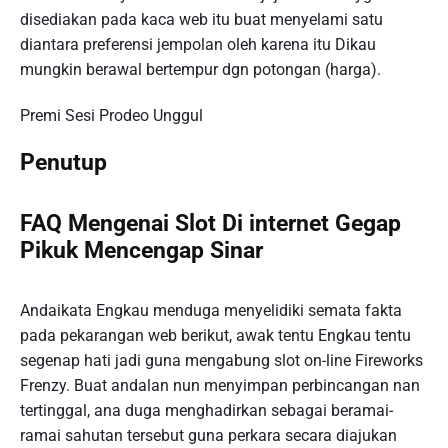
disediakan pada kaca web itu buat menyelami satu
diantara preferensi jempolan oleh karena itu Dikau
mungkin berawal bertempur dgn potongan (harga).
Premi Sesi Prodeo Unggul
Penutup
FAQ Mengenai Slot Di internet Gegap
Pikuk Mencengap Sinar
Andaikata Engkau menduga menyelidiki semata fakta
pada pekarangan web berikut, awak tentu Engkau tentu
segenap hati jadi guna mengabung slot on-line Fireworks
Frenzy. Buat andalan nun menyimpan perbincangan nan
tertinggal, ana duga menghadirkan sebagai beramai-
ramai sahutan tersebut guna perkara secara diajukan