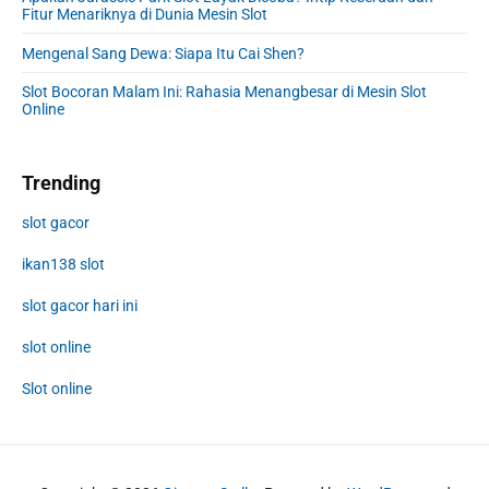
Fitur Menariknya di Dunia Mesin Slot
Mengenal Sang Dewa: Siapa Itu Cai Shen?
Slot Bocoran Malam Ini: Rahasia Menangbesar di Mesin Slot
Online
Trending
slot gacor
ikan138 slot
slot gacor hari ini
slot online
Slot online