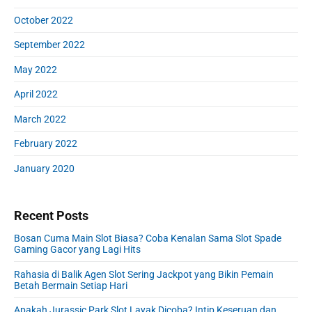
October 2022
September 2022
May 2022
April 2022
March 2022
February 2022
January 2020
Recent Posts
Bosan Cuma Main Slot Biasa? Coba Kenalan Sama Slot Spade
Gaming Gacor yang Lagi Hits
Rahasia di Balik Agen Slot Sering Jackpot yang Bikin Pemain
Betah Bermain Setiap Hari
Apakah Jurassic Park Slot Layak Dicoba? Intip Keseruan dan