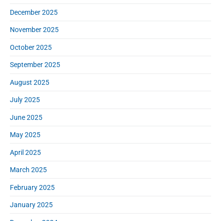
December 2025
November 2025
October 2025
September 2025
August 2025
July 2025
June 2025
May 2025
April 2025
March 2025
February 2025
January 2025