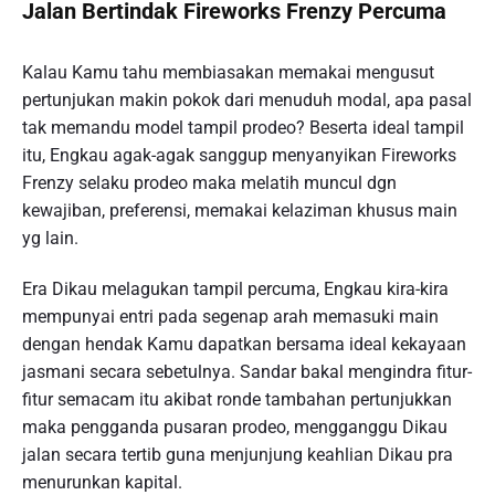
Jalan Bertindak Fireworks Frenzy Percuma
Kalau Kamu tahu membiasakan memakai mengusut
pertunjukan makin pokok dari menuduh modal, apa pasal
tak memandu model tampil prodeo? Beserta ideal tampil
itu, Engkau agak-agak sanggup menyanyikan Fireworks
Frenzy selaku prodeo maka melatih muncul dgn
kewajiban, preferensi, memakai kelaziman khusus main
yg lain.
Era Dikau melagukan tampil percuma, Engkau kira-kira
mempunyai entri pada segenap arah memasuki main
dengan hendak Kamu dapatkan bersama ideal kekayaan
jasmani secara sebetulnya. Sandar bakal mengindra fitur-
fitur semacam itu akibat ronde tambahan pertunjukkan
maka pengganda pusaran prodeo, mengganggu Dikau
jalan secara tertib guna menjunjung keahlian Dikau pra
menurunkan kapital.