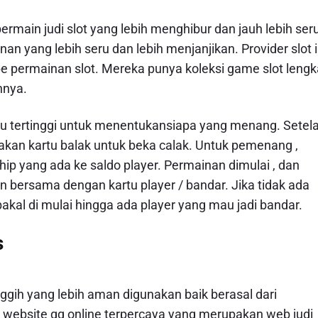
ermain judi slot yang lebih menghibur dan jauh lebih ser
n yang lebih seru dan lebih menjanjikan. Provider slot i
e permainan slot. Mereka punya koleksi game slot leng
nnya.
tu tertinggi untuk menentukansiapa yang menang. Setel
akan kartu balak untuk beka calak. Untuk pemenang ,
ip yang ada ke saldo player. Permainan dimulai , dan
n bersama dengan kartu player / bandar. Jika tidak ada
akal di mulai hingga ada player yang mau jadi bandar.
s
gih yang lebih aman digunakan baik berasal dari
0 website qq online terpercaya yang merupakan web judi