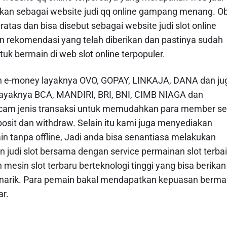
arkan sebagai website judi qq online gampang menang. O
eratas dan bisa disebut sebagai website judi slot online
an rekomendasi yang telah diberikan dan pastinya sudah
k bermain di web slot online terpopuler.
kan e-money layaknya OVO, GOPAY, LINKAJA, DANA dan ju
layaknya BCA, MANDIRI, BRI, BNI, CIMB NIAGA dan
m jenis transaksi untuk memudahkan para member se
posit dan withdraw. Selain itu kami juga menyediakan
n tanpa offline, Jadi anda bisa senantiasa melakukan
 judi slot bersama dengan service permainan slot terba
mesin slot terbaru berteknologi tinggi yang bisa berikan
menarik. Para pemain bakal mendapatkan kepuasan berma
r.