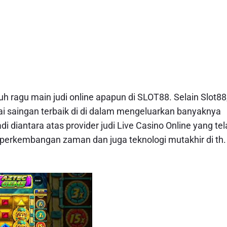
h ragu main judi online apapun di SLOT88. Selain Slot88
i saingan terbaik di di dalam mengeluarkan banyaknya
adi diantara atas provider judi Live Casino Online yang te
 perkembangan zaman dan juga teknologi mutakhir di th.