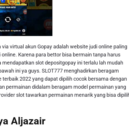
 via virtual akun Gopay adalah website judi online paling
 online. Karena para bettor bisa bermain tanpa harus
mendapatkan slot depositgopay ini terlalu lah mudah
ibawah ini ya guys. SLOT777 menghadirkan beragam
ne terbaik 2022 yang dapat dipilih cocok bersama dengan
warkan permainan didalam beragam model permainan yang
vider slot tawarkan permainan menarik yang bisa dipili
a Aljazair