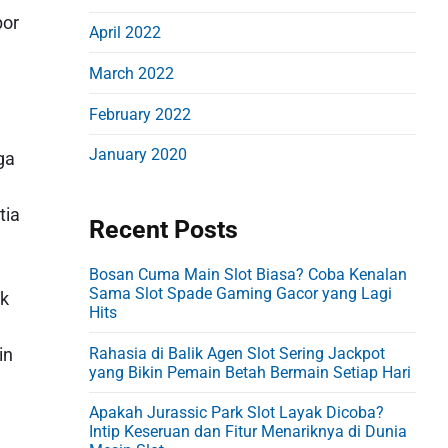
bor
April 2022
March 2022
February 2022
January 2020
ga
tia
Recent Posts
Bosan Cuma Main Slot Biasa? Coba Kenalan
Sama Slot Spade Gaming Gacor yang Lagi
ik
Hits
Rahasia di Balik Agen Slot Sering Jackpot
in
yang Bikin Pemain Betah Bermain Setiap Hari
Apakah Jurassic Park Slot Layak Dicoba?
Intip Keseruan dan Fitur Menariknya di Dunia