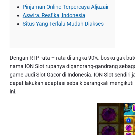
Pinjaman Online Terpercaya Aljazair
Aswira, Resfika, Indonesia
Situs Yang Terlalu Mudah Diakses
Dengan RTP rata – rata di angka 90%, bosku gak butu
nama ION Slot rupanya digandrang-gandrang sebaga
game Judi Slot Gacor di Indonesia. ION Slot sendiri j
dapat lakukan adaptasi sebaik barangkali mengikuti
ini.