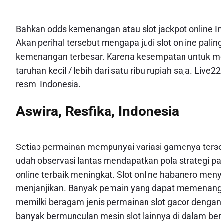
Bahkan odds kemenangan atau slot jackpot online I
Akan perihal tersebut mengapa judi slot online pali
kemenangan terbesar. Karena kesempatan untuk men
taruhan kecil / lebih dari satu ribu rupiah saja. Live
resmi Indonesia.
Aswira, Resfika, Indonesia
Setiap permainan mempunyai variasi gamenya tersend
udah observasi lantas mendapatkan pola strategi p
online terbaik meningkat. Slot online habanero me
menjanjikan. Banyak pemain yang dapat memenangkan
memilki beragam jenis permainan slot gacor dengan
banyak bermunculan mesin slot lainnya di dalam be