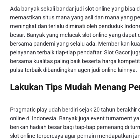
Ada banyak sekali bandar judi slot online yang bisa 
memastikan situs mana yang asli dan mana yang pe
meningkat dan terlalu diminati oleh penduduk Indon
besar. Banyak yang melacak slot online yang dapat 
bersama pandemi yang selalu ada. Memberikan kuali
pelayanan terbaik tiap-tiap pendaftar. Slot Gacor ju
bersama kualitas paling baik beserta harga kompeti
pulsa terbaik dibandingkan agen judi online lainnya.
Lakukan Tips Mudah Menang Per
Pragmatic play udah berdiri sejak 20 tahun berakhir
online di Indonesia. Banyak juga event turnament ya
berikan hadiah besar bagi tiap-tiap pemenang di turn
slot online terpercaya agar pemain mendapatkan j