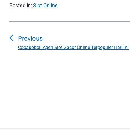
Posted in:
Slot Online
P
o
Previous
s
Cobabobol: Agen Slot Gacor Online Terpopuler Hari Ini
P
r
t
e
n
v
i
a
o
v
u
s
i
p
g
o
s