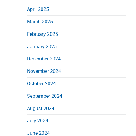
April 2025
March 2025
February 2025
January 2025
December 2024
November 2024
October 2024
September 2024
August 2024
July 2024
June 2024