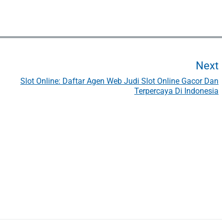
Next
Slot Online: Daftar Agen Web Judi Slot Online Gacor Dan
Terpercaya Di Indonesia
t
t
: