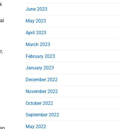
k
June 2023
ai
May 2023
April 2023
March 2023
r,
February 2023
January 2023
December 2022
November 2022
October 2022
September 2022
May 2022
an