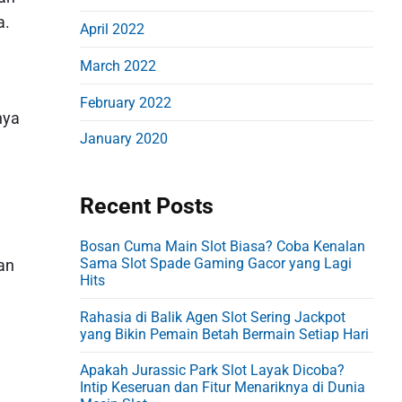
a.
April 2022
March 2022
February 2022
nya
January 2020
Recent Posts
Bosan Cuma Main Slot Biasa? Coba Kenalan
Sama Slot Spade Gaming Gacor yang Lagi
an
Hits
Rahasia di Balik Agen Slot Sering Jackpot
yang Bikin Pemain Betah Bermain Setiap Hari
Apakah Jurassic Park Slot Layak Dicoba?
Intip Keseruan dan Fitur Menariknya di Dunia