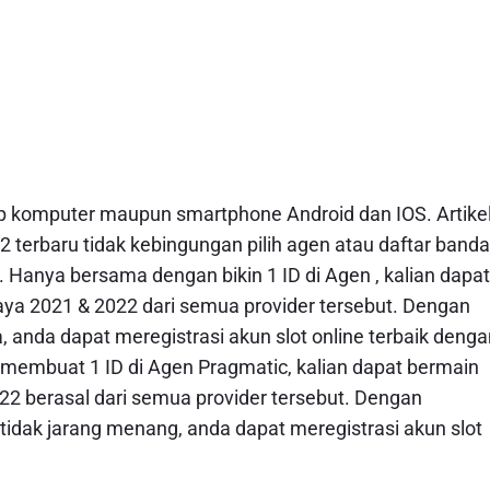
op komputer maupun smartphone Android dan IOS. Artike
22 terbaru tidak kebingungan pilih agen atau daftar banda
 Hanya bersama dengan bikin 1 ID di Agen , kalian dapat
caya 2021 & 2022 dari semua provider tersebut. Dengan
a, anda dapat meregistrasi akun slot online terbaik deng
membuat 1 ID di Agen Pragmatic, kalian dapat bermain
022 berasal dari semua provider tersebut. Dengan
tidak jarang menang, anda dapat meregistrasi akun slot