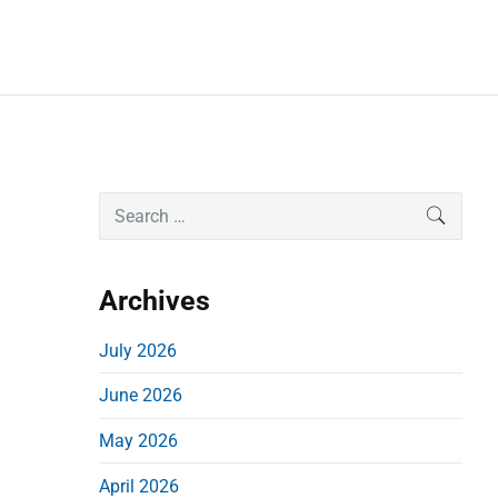
P
S
SEARC
e
r
a
i
r
Archives
m
c
a
h
July 2026
r
f
June 2026
o
y
r
S
May 2026
:
i
April 2026