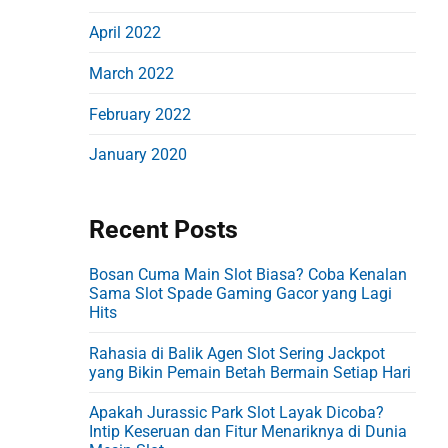
April 2022
March 2022
February 2022
January 2020
Recent Posts
Bosan Cuma Main Slot Biasa? Coba Kenalan
Sama Slot Spade Gaming Gacor yang Lagi
Hits
Rahasia di Balik Agen Slot Sering Jackpot
yang Bikin Pemain Betah Bermain Setiap Hari
Apakah Jurassic Park Slot Layak Dicoba?
Intip Keseruan dan Fitur Menariknya di Dunia