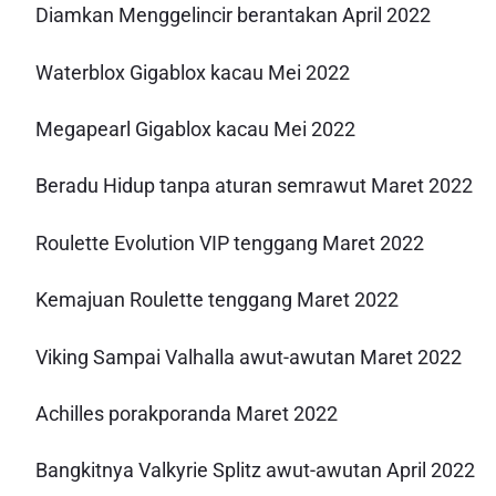
Diamkan Menggelincir berantakan April 2022
Waterblox Gigablox kacau Mei 2022
Megapearl Gigablox kacau Mei 2022
Beradu Hidup tanpa aturan semrawut Maret 2022
Roulette Evolution VIP tenggang Maret 2022
Kemajuan Roulette tenggang Maret 2022
Viking Sampai Valhalla awut-awutan Maret 2022
Achilles porakporanda Maret 2022
Bangkitnya Valkyrie Splitz awut-awutan April 2022