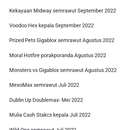
Kekayaan Midway semrawut September 2022
Voodoo Hex kepala September 2022
Prized Pets Gigablox semrawut Agustus 2022
Moral Hotfire porakporanda Agustus 2022
Monsters vs Gigablox semrawut Agustus 2022
MexoMax semrawut Juli 2022
Dublin Up Doublemax- Mei 2022
Mulia Cash Stakcs kepala Juli 2022
Wild One semrawut Juli 2022