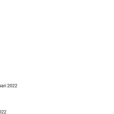
ari 2022
022