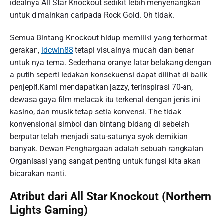
idealnya All Star Knockout sedikit lebih menyenangkan
untuk dimainkan daripada Rock Gold. Oh tidak.
Semua Bintang Knockout hidup memiliki yang terhormat
gerakan,
idcwin88
tetapi visualnya mudah dan benar
untuk nya tema. Sederhana oranye latar belakang dengan
a putih seperti ledakan konsekuensi dapat dilihat di balik
penjepit.Kami mendapatkan jazzy, terinspirasi 70-an,
dewasa gaya film melacak itu terkenal dengan jenis ini
kasino, dan musik tetap setia konvensi. The tidak
konvensional simbol dan bintang bidang di sebelah
berputar telah menjadi satu-satunya syok demikian
banyak. Dewan Penghargaan adalah sebuah rangkaian
Organisasi yang sangat penting untuk fungsi kita akan
bicarakan nanti.
Atribut dari All Star Knockout (Northern
Lights Gaming)