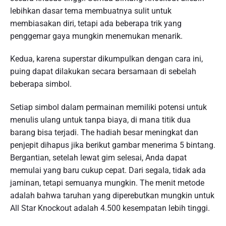
lebihkan dasar tema membuatnya sulit untuk
membiasakan diri, tetapi ada beberapa trik yang
penggemar gaya mungkin menemukan menarik.
Kedua, karena superstar dikumpulkan dengan cara ini,
puing dapat dilakukan secara bersamaan di sebelah
beberapa simbol.
Setiap simbol dalam permainan memiliki potensi untuk
menulis ulang untuk tanpa biaya, di mana titik dua
barang bisa terjadi. The hadiah besar meningkat dan
penjepit dihapus jika berikut gambar menerima 5 bintang.
Bergantian, setelah lewat gim selesai, Anda dapat
memulai yang baru cukup cepat. Dari segala, tidak ada
jaminan, tetapi semuanya mungkin. The menit metode
adalah bahwa taruhan yang diperebutkan mungkin untuk
All Star Knockout adalah 4.500 kesempatan lebih tinggi.