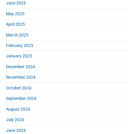
June 2025
May 2025
April 2025
March 2025
February 2025
January 2025
December 2024
November 2024
October 2024
September 2024
August 2024
July 2024
June 2024