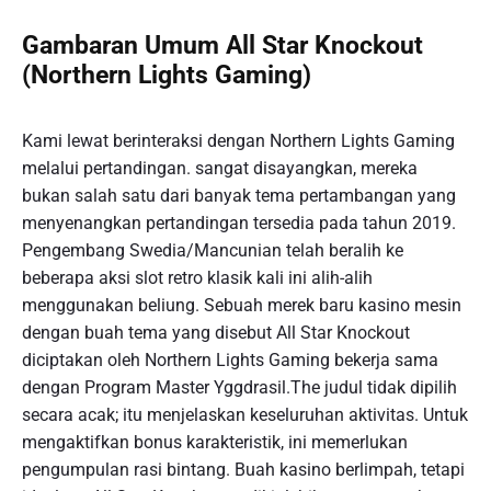
Gambaran Umum All Star Knockout
(Northern Lights Gaming)
Kami lewat berinteraksi dengan Northern Lights Gaming
melalui pertandingan. sangat disayangkan, mereka
bukan salah satu dari banyak tema pertambangan yang
menyenangkan pertandingan tersedia pada tahun 2019.
Pengembang Swedia/Mancunian telah beralih ke
beberapa aksi slot retro klasik kali ini alih-alih
menggunakan beliung. Sebuah merek baru kasino mesin
dengan buah tema yang disebut All Star Knockout
diciptakan oleh Northern Lights Gaming bekerja sama
dengan Program Master Yggdrasil.The judul tidak dipilih
secara acak; itu menjelaskan keseluruhan aktivitas. Untuk
mengaktifkan bonus karakteristik, ini memerlukan
pengumpulan rasi bintang. Buah kasino berlimpah, tetapi