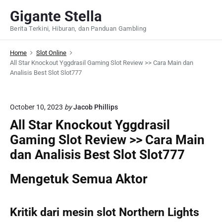
S
Gigante Stella
k
Berita Terkini, Hiburan, dan Panduan Gambling
i
p
Home
Slot Online
t
All Star Knockout Yggdrasil Gaming Slot Review >> Cara Main dan
o
Analisis Best Slot Slot777
c
o
n
October 10, 2023
by
Jacob Phillips
t
All Star Knockout Yggdrasil
e
Gaming Slot Review >> Cara Main
n
dan Analisis Best Slot Slot777
t
Mengetuk Semua Aktor
Kritik dari mesin slot Northern Lights