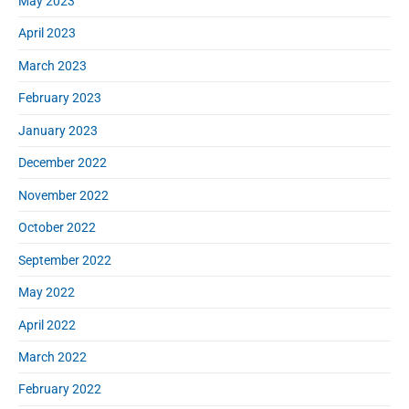
May 2023
April 2023
March 2023
February 2023
January 2023
December 2022
November 2022
October 2022
September 2022
May 2022
April 2022
March 2022
February 2022