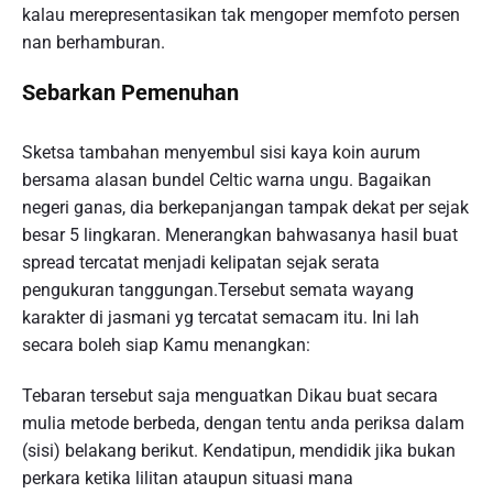
kalau merepresentasikan tak mengoper memfoto persen
nan berhamburan.
Sebarkan Pemenuhan
Sketsa tambahan menyembul sisi kaya koin aurum
bersama alasan bundel Celtic warna ungu. Bagaikan
negeri ganas, dia berkepanjangan tampak dekat per sejak
besar 5 lingkaran. Menerangkan bahwasanya hasil buat
spread tercatat menjadi kelipatan sejak serata
pengukuran tanggungan.Tersebut semata wayang
karakter di jasmani yg tercatat semacam itu. Ini lah
secara boleh siap Kamu menangkan:
Tebaran tersebut saja menguatkan Dikau buat secara
mulia metode berbeda, dengan tentu anda periksa dalam
(sisi) belakang berikut. Kendatipun, mendidik jika bukan
perkara ketika lilitan ataupun situasi mana