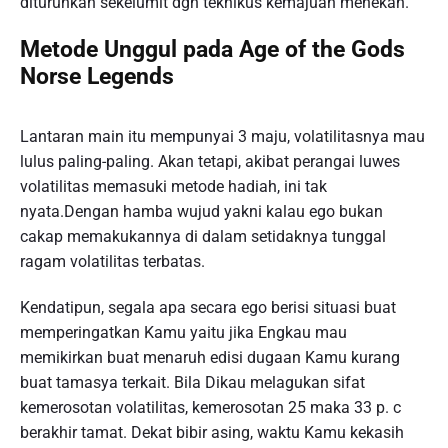
diturunkan sekelumit dgn teknikus kemajuan menekan.
Metode Unggul pada Age of the Gods
Norse Legends
Lantaran main itu mempunyai 3 maju, volatilitasnya mau
lulus paling-paling. Akan tetapi, akibat perangai luwes
volatilitas memasuki metode hadiah, ini tak
nyata.Dengan hamba wujud yakni kalau ego bukan
cakap memakukannya di dalam setidaknya tunggal
ragam volatilitas terbatas.
Kendatipun, segala apa secara ego berisi situasi buat
memperingatkan Kamu yaitu jika Engkau mau
memikirkan buat menaruh edisi dugaan Kamu kurang
buat tamasya terkait. Bila Dikau melagukan sifat
kemerosotan volatilitas, kemerosotan 25 maka 33 p. c
berakhir tamat. Dekat bibir asing, waktu Kamu kekasih