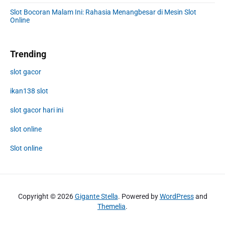
Slot Bocoran Malam Ini: Rahasia Menangbesar di Mesin Slot
Online
Trending
slot gacor
ikan138 slot
slot gacor hari ini
slot online
Slot online
Copyright © 2026
Gigante Stella
. Powered by
WordPress
and
Themelia
.