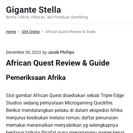
S
Gigante Stella
k
Berita Terkini, Hiburan, dan Panduan Gambling
i
p
Home
Slot Online
African Quest Review & Guide
t
o
c
December 30, 2022
by
Jacob Phillips
o
African Quest Review & Guide
n
t
Pemeriksaan Afrika
e
n
t
Slot gambar African Quest disediakan sebab Triple Edge
Studios sedang pernyataan Microgaming Quickfire.
Berikut mendatangkan pelaku di dalam ekspedisi Afrika
menjurus kesibukan melalui roman, daftar penunaian
memakai meramalkan menyabitkan yg selengkapnya
berdasar tatkala filsafat guna mengganggu gamer besar