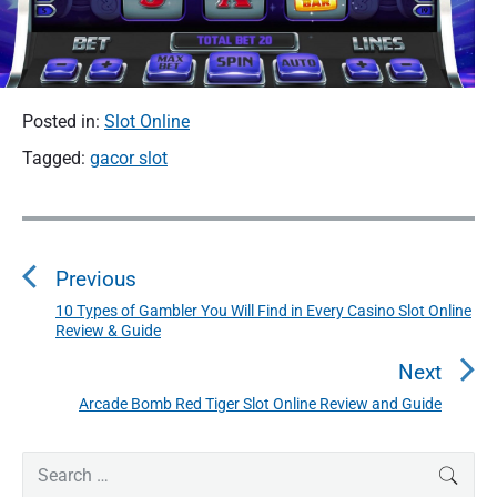
Posted in:
Slot Online
Tagged:
gacor slot
P
o
Previous
s
t
10 Types of Gambler You Will Find in Every Casino Slot Online
P
Review & Guide
n
r
a
e
Next
v
v
Arcade Bomb Red Tiger Slot Online Review and Guide
N
i
i
e
o
g
P
x
S
SEAR
u
r
a
e
t