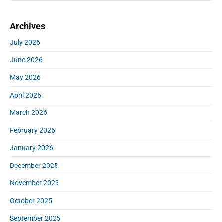
i
s
a
t
p
m
p
r
o
i
Archives
a
c
o
s
o
r
h
s
July 2026
y
t
n
f
t
S
:
June 2026
o
:
i
r
d
May 2026
:
e
April 2026
b
a
March 2026
r
February 2026
January 2026
December 2025
November 2025
October 2025
September 2025